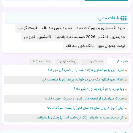
تبلیغات متنی
خرید اکسسوری و زیورآلات نقره
ذخیره خون بند ناف
قیمت گوشی
جدیدترین کالکشن 2026 دستبند نقره پاندورا
قالیشویی کوروش
قیمت یخچال دوو
بانک خون بند ناف
اخبار داغ
جدیدترین
پربیننده ترین
مطالب مرتبط
شاید این رژیم غذایی بتواند شما را از افسردگی دور کند
زایمان غیرمنتظره یک مادر در خواب، پرستاران را متعجب کرد
چرا نباید با هر گریه به نوزاد شیر داد؟
حدیث میرامینی از تجربه مادر شدن و پسرش «برنا» گفت
ایران کم‌تولدترین سال ۷۰ سال اخیر را پشت سر گذاشت!
اگر مدت‌هاست به مادرتان زنگ نزده‌اید، این پژوهش را بخوانید
نجات نوزاد رهاشده با اقدام اورژانس در سردشت