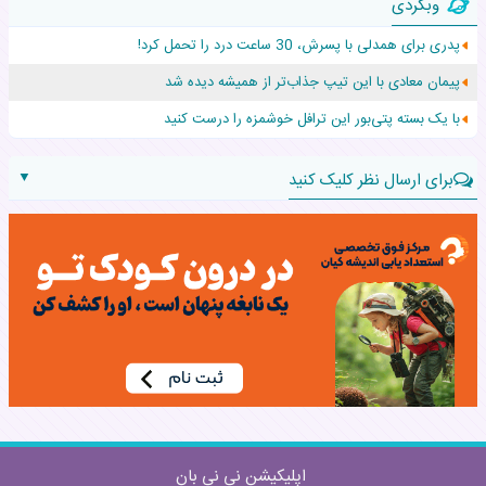
وبگردی
۵۵۹ نوزاد در پرو با نام «هالند» به دنیا آمدند!
پدری برای همدلی با پسرش، 30 ساعت درد را تحمل کرد!
زن ۲۴ ساله پس از درمان سرطان رحم، مادر شد
پیمان معادی با این تیپ جذاب‌تر از همیشه دیده شد
افزایش قد این دختر، چند میلیون دلار برای پدرش خرج داشته
با یک بسته پتی‌بور این ترافل خوشمزه را درست کنید
▼
برای ارسال نظر کلیک کنید
نام:
نظر:
اپلیکیشن نی نی بان
ارسال