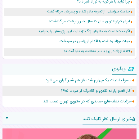
چرا نباید با هر گریه به نوزاد شیر داد؟
حدیث میرامینی از تجربه مادر شدن و پسرش «برنا» گفت
ایران کم‌تولدترین سال ۷۰ سال اخیر را پشت سر گذاشت!
اگر مدت‌هاست به مادرتان زنگ نزده‌اید، این پژوهش را بخوانید
نجات نوزاد رهاشده با اقدام اورژانس در سردشت
۵۵۹ نوزاد در پرو با نام «هالند» به دنیا آمدند!
زن ۲۴ ساله پس از درمان سرطان رحم، مادر شد
وبگردی
افزایش قد این دختر، چند میلیون دلار برای پدرش خرج داشته
مصرف لبنیات یک‌چهارم شد، باز هم شیر گران می‌شود
حرکت غیرقانونی یک پرستار، جان دوقلوها را نجات داد!
آغاز قطع یارانه نقدی و کالابرگ از مرداد ۱۴۰۵
عجیب‌ترین تولد در ۵/۵/۵ امسال که همه را شوکه کرد!
جزئیات نقشه‌های جدیدی که در متروی تهران نصب شد
▼
برای ارسال نظر کلیک کنید
نام: