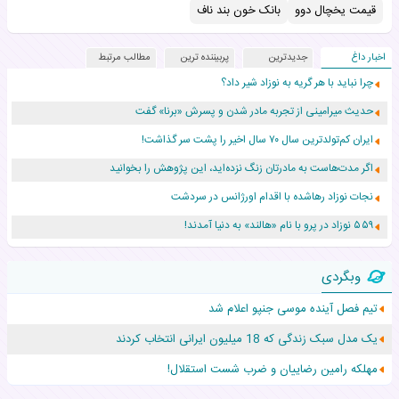
قیمت یخچال دوو
بانک خون بند ناف
اخبار داغ
جدیدترین
پربیننده ترین
مطالب مرتبط
چرا نباید با هر گریه به نوزاد شیر داد؟
حدیث میرامینی از تجربه مادر شدن و پسرش «برنا» گفت
ایران کم‌تولدترین سال ۷۰ سال اخیر را پشت سر گذاشت!
اگر مدت‌هاست به مادرتان زنگ نزده‌اید، این پژوهش را بخوانید
نجات نوزاد رهاشده با اقدام اورژانس در سردشت
۵۵۹ نوزاد در پرو با نام «هالند» به دنیا آمدند!
زن ۲۴ ساله پس از درمان سرطان رحم، مادر شد
وبگردی
افزایش قد این دختر، چند میلیون دلار برای پدرش خرج داشته
تیم فصل آینده موسی جنپو اعلام شد
حرکت غیرقانونی یک پرستار، جان دوقلوها را نجات داد!
یک مدل سبک زندگی که 18 میلیون ایرانی انتخاب کردند
عجیب‌ترین تولد در ۵/۵/۵ امسال که همه را شوکه کرد!
مهلکه رامین رضاییان و ضرب شست استقلال!