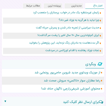
اخبار داغ
جدیدترین
پربیننده ترین
مطالب مرتبط
زایمان غیرمنتظره یک مادر در خواب، پرستاران را متعجب کرد
چرا نباید با هر گریه به نوزاد شیر داد؟
حدیث میرامینی از تجربه مادر شدن و پسرش «برنا» گفت
ایران کم‌تولدترین سال ۷۰ سال اخیر را پشت سر گذاشت!
اگر مدت‌هاست به مادرتان زنگ نزده‌اید، این پژوهش را بخوانید
نجات نوزاد رهاشده با اقدام اورژانس در سردشت
۵۵۹ نوزاد در پرو با نام «هالند» به دنیا آمدند!
وبگردی
زن ۲۴ ساله پس از درمان سرطان رحم، مادر شد
از موزیک ویدئوی جدید شروین حاجی‌پور رونمایی شد
افزایش قد این دختر، چند میلیون دلار برای پدرش خرج داشته
رضا عطاران سوار «تاکسی» سروش صحت شد
حرکت غیرقانونی یک پرستار، جان دوقلوها را نجات داد!
محتوای آموزشی شریفی‌زارچی ناگهان حذف شد!
▼
برای ارسال نظر کلیک کنید