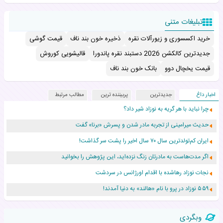
تبلیغات متنی
خرید اکسسوری و زیورآلات نقره
ذخیره خون بند ناف
قیمت گوشی
جدیدترین کالکشن 2026 دستبند نقره پاندورا
قالیشویی کوروش
قیمت یخچال دوو
بانک خون بند ناف
اخبار داغ
جدیدترین
پربیننده ترین
مطالب مرتبط
چرا نباید با هر گریه به نوزاد شیر داد؟
حدیث میرامینی از تجربه مادر شدن و پسرش «برنا» گفت
ایران کم‌تولدترین سال ۷۰ سال اخیر را پشت سر گذاشت!
اگر مدت‌هاست به مادرتان زنگ نزده‌اید، این پژوهش را بخوانید
نجات نوزاد رهاشده با اقدام اورژانس در سردشت
۵۵۹ نوزاد در پرو با نام «هالند» به دنیا آمدند!
زن ۲۴ ساله پس از درمان سرطان رحم، مادر شد
وبگردی
افزایش قد این دختر، چند میلیون دلار برای پدرش خرج داشته