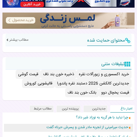
محتوای حمایت شده
مطالب بیشتر
تبلیغات متنی
خرید اکسسوری و زیورآلات نقره
ذخیره خون بند ناف
قیمت گوشی
جدیدترین کالکشن 2026 دستبند نقره پاندورا
قالیشویی کوروش
قیمت یخچال دوو
بانک خون بند ناف
اخبار داغ
جدیدترین
پربیننده ترین
مطالب مرتبط
چرا نباید با هر گریه به نوزاد شیر داد؟
حدیث میرامینی از تجربه مادر شدن و پسرش «برنا» گفت