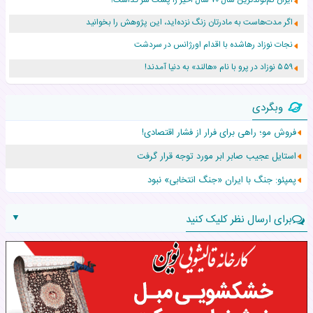
ایران کم‌تولدترین سال ۷۰ سال اخیر را پشت سر گذاشت!
اگر مدت‌هاست به مادرتان زنگ نزده‌اید، این پژوهش را بخوانید
نجات نوزاد رهاشده با اقدام اورژانس در سردشت
۵۵۹ نوزاد در پرو با نام «هالند» به دنیا آمدند!
زن ۲۴ ساله پس از درمان سرطان رحم، مادر شد
وبگردی
افزایش قد این دختر، چند میلیون دلار برای پدرش خرج داشته
فروش مو؛ راهی برای فرار از فشار اقتصادی!
حرکت غیرقانونی یک پرستار، جان دوقلوها را نجات داد!
استایل عجیب صابر ابر مورد توجه قرار گرفت
عجیب‌ترین تولد در ۵/۵/۵ امسال که همه را شوکه کرد!
پمپئو: جنگ با ایران «جنگ انتخابی» نبود
▼
برای ارسال نظر کلیک کنید
نام:
نظر: