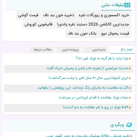
تبلیغات متنی
خرید اکسسوری و زیورآلات نقره
ذخیره خون بند ناف
قیمت گوشی
جدیدترین کالکشن 2026 دستبند نقره پاندورا
قالیشویی کوروش
قیمت یخچال دوو
بانک خون بند ناف
اخبار داغ
جدیدترین
پربیننده ترین
مطالب مرتبط
چرا نباید با هر گریه به نوزاد شیر داد؟
حدیث میرامینی از تجربه مادر شدن و پسرش «برنا» گفت
ایران کم‌تولدترین سال ۷۰ سال اخیر را پشت سر گذاشت!
اگر مدت‌هاست به مادرتان زنگ نزده‌اید، این پژوهش را بخوانید
نجات نوزاد رهاشده با اقدام اورژانس در سردشت
۵۵۹ نوزاد در پرو با نام «هالند» به دنیا آمدند!
زن ۲۴ ساله پس از درمان سرطان رحم، مادر شد
وبگردی
افزایش قد این دختر، چند میلیون دلار برای پدرش خرج داشته
تایید فروش ۵۲۵۰ موشک پاتریوت به چند کشور عربی
حرکت غیرقانونی یک پرستار، جان دوقلوها را نجات داد!