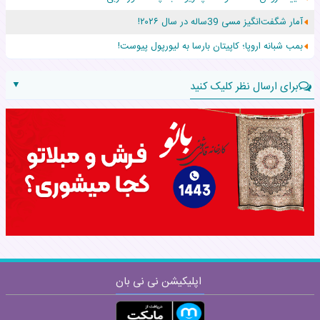
آمار شگفت‌انگیز مسی 39ساله در سال ۲۰۲۶!
عجیب‌ترین تولد در ۵/۵/۵ امسال که همه را شوکه کرد!
بمب شبانه اروپا؛ کاپیتان بارسا به لیورپول پیوست!
▼
برای ارسال نظر کلیک کنید
نام:
نظر:
اپلیکیشن نی نی بان
ارسال