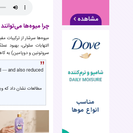
ترکیبات م
راهنمای 
چرا میوه‌ها می‌توانن
التهابات سلولی، بهبود عمل
سروتونین و دوپامین) به ک
d — and also reduced