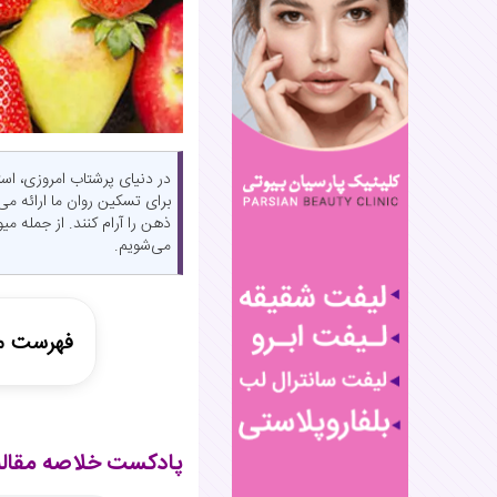
در دنیای پرشتاب امروزی، اس
برای تسکین روان ما ارائه م
ذهن را آرام کنند. از جمله میو
می‌شویم.
فهرست م
پادکست خ
چرا میوه‌
پادکست خلاصه مقال
میوه‌های 