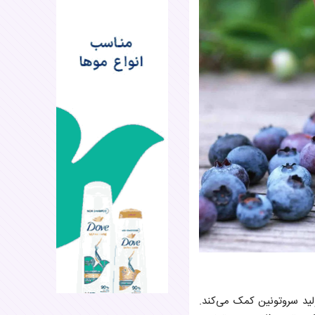
یم و ویتامین B6 است. منیزیم در کاهش اضطراب مؤثر بوده و ویتامین B6 به تولید سروتونین کمک می‌کند.