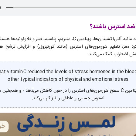
وثر میوه‌های ضد استرس
مصرف
د ضد استرس باشند؟
میوه‌ها سرشار از ترکیبات مفید مانند آنتی‌اکسیدان‌ها، ویتامین C، منیزیم، پتاس
کرد مغز، تنظیم هورمون‌های استرس (مانند کورتیزول) و افزایش ترشح هو
اهش اضطراب کمک می‌کنند.
at vitamin C reduced the levels of stress hormones in the bloo
other typical indicators of physical and emotional stress
مطالعات نشان داد که ویتامین C سطح هورمون‌های استرس را در خون کاهش می‌دهد - و 
استرس جسمی و عاطفی را نیز کم می‌کند.