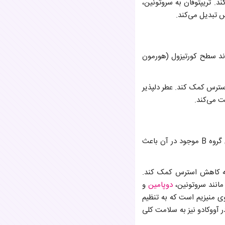
د. تریپتوفان به سروتونین،
 تبدیل می‌کند.
وی مقادیر بالای ویتامین C هستند. تحقیقات نشان می‌دهند ویتامین C می‌تواند سطح کورتیزول (هورمون
 رایحه آن، به کاهش استرس کمک کند. عطر دلپذیر
یت می‌کند.
اگرچه آووکادو از نظر علمی به عنوان میوه طبقه‌بندی می‌شود، اما چربی‌های سالم، پتاسیم و ویتامین‌های گروه B موجود در آن باعث
، به کاهش استرس کمک کند.
دوپامین
و
وی منیزیم است که به تنظیم
 آووکادو نیز به سلامت کلی