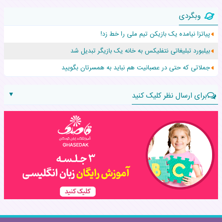
زن ۲۴ ساله پس از درمان سرطان رحم، مادر شد
وبگردی
افزایش قد این دختر، چند میلیون دلار برای پدرش خرج داشته
پیاتزا نیامده یک بازیکن تیم ملی را خط زد!
حرکت غیرقانونی یک پرستار، جان دوقلوها را نجات داد!
بیلبورد تبلیغاتی نتفلیکس به خانه یک بازیگر تبدیل شد
عجیب‌ترین تولد در ۵/۵/۵ امسال که همه را شوکه کرد!
جملاتی که حتی در عصبانیت هم نباید به همسرتان بگویید
▼
برای ارسال نظر کلیک کنید
نام:
نظر: