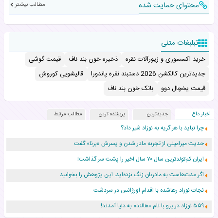
محتوای حمایت شده
مطالب بیشتر
تبلیغات متنی
خرید اکسسوری و زیورآلات نقره
ذخیره خون بند ناف
قیمت گوشی
جدیدترین کالکشن 2026 دستبند نقره پاندورا
قالیشویی کوروش
قیمت یخچال دوو
بانک خون بند ناف
اخبار داغ
جدیدترین
پربیننده ترین
مطالب مرتبط
چرا نباید با هر گریه به نوزاد شیر داد؟
حدیث میرامینی از تجربه مادر شدن و پسرش «برنا» گفت
ایران کم‌تولدترین سال ۷۰ سال اخیر را پشت سر گذاشت!
اگر مدت‌هاست به مادرتان زنگ نزده‌اید، این پژوهش را بخوانید
نجات نوزاد رهاشده با اقدام اورژانس در سردشت
۵۵۹ نوزاد در پرو با نام «هالند» به دنیا آمدند!