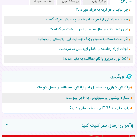
اخبار داغ
جدیدترین
پربیننده ترین
مطالب مرتبط
چرا نباید با هر گریه به نوزاد شیر داد؟
حدیث میرامینی از تجربه مادر شدن و پسرش «برنا» گفت
ایران کم‌تولدترین سال ۷۰ سال اخیر را پشت سر گذاشت!
اگر مدت‌هاست به مادرتان زنگ نزده‌اید، این پژوهش را بخوانید
نجات نوزاد رهاشده با اقدام اورژانس در سردشت
۵۵۹ نوزاد در پرو با نام «هالند» به دنیا آمدند!
زن ۲۴ ساله پس از درمان سرطان رحم، مادر شد
وبگردی
افزایش قد این دختر، چند میلیون دلار برای پدرش خرج داشته
واکنش خرازی به جنجال اظهاراتش؛ سخنانم را جعل کرده‌اند!
حرکت غیرقانونی یک پرستار، جان دوقلوها را نجات داد!
ستاره پیشین پرسپولیس به فجر پیوست
عجیب‌ترین تولد در ۵/۵/۵ امسال که همه را شوکه کرد!
رقیب آینده F-35 چه مشخصاتی دارد؟
▼
برای ارسال نظر کلیک کنید