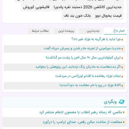
جدیدترین کالکشن 2026 دستبند نقره پاندورا
قالیشویی کوروش
قیمت یخچال دوو
بانک خون بند ناف
اخبار داغ
جدیدترین
پربیننده ترین
مطالب مرتبط
چرا نباید با هر گریه به نوزاد شیر داد؟
حدیث میرامینی از تجربه مادر شدن و پسرش «برنا» گفت
ایران کم‌تولدترین سال ۷۰ سال اخیر را پشت سر گذاشت!
اگر مدت‌هاست به مادرتان زنگ نزده‌اید، این پژوهش را بخوانید
نجات نوزاد رهاشده با اقدام اورژانس در سردشت
۵۵۹ نوزاد در پرو با نام «هالند» به دنیا آمدند!
زن ۲۴ ساله پس از درمان سرطان رحم، مادر شد
وبگردی
افزایش قد این دختر، چند میلیون دلار برای پدرش خرج داشته
عکسی که رسانه رهبر انقلاب با مضمون انتقام منتشر کرد
حرکت غیرقانونی یک پرستار، جان دوقلوها را نجات داد!
ممانعت از ساخت سالن رقص، صدای ترامپ را درآورد
عجیب‌ترین تولد در ۵/۵/۵ امسال که همه را شوکه کرد!