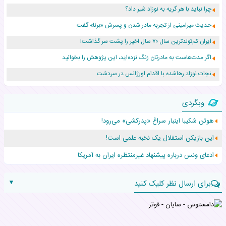
چرا نباید با هر گریه به نوزاد شیر داد؟
حدیث میرامینی از تجربه مادر شدن و پسرش «برنا» گفت
ایران کم‌تولدترین سال ۷۰ سال اخیر را پشت سر گذاشت!
اگر مدت‌هاست به مادرتان زنگ نزده‌اید، این پژوهش را بخوانید
نجات نوزاد رهاشده با اقدام اورژانس در سردشت
۵۵۹ نوزاد در پرو با نام «هالند» به دنیا آمدند!
وبگردی
زن ۲۴ ساله پس از درمان سرطان رحم، مادر شد
هوتن شکیبا اینبار سراغ «پدرکشی» می‌رود!
افزایش قد این دختر، چند میلیون دلار برای پدرش خرج داشته
این بازیکن استقلال یک نخبه علمی است!
حرکت غیرقانونی یک پرستار، جان دوقلوها را نجات داد!
ادعای ونس درباره پیشنهاد غیرمنتظره ایران به آمریکا
▼
برای ارسال نظر کلیک کنید
نام: