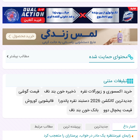
محتوای حمایت شده
مطالب بیشتر
تبلیغات متنی
خرید اکسسوری و زیورآلات نقره
ذخیره خون بند ناف
قیمت گوشی
جدیدترین کالکشن 2026 دستبند نقره پاندورا
قالیشویی کوروش
قیمت یخچال دوو
بانک خون بند ناف
اخبار داغ
جدیدترین
پربیننده ترین
مطالب مرتبط
زایمان غیرمنتظره یک مادر در خواب، پرستاران را متعجب کرد