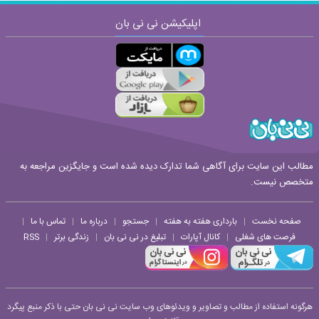
نظر:
اپلیکیشن نی نی بان
ارسال
مطالب این سایت برای آگاهی شما تدارک دیده شده است و جایگزین مراجعه به
متخصص نیست.
قوانین ارسال نظر
صفحه نخست
بارداری هفته به هفته
جستجو
درباره ما
تماس با ما
|
|
|
|
|
فرصت های شغلی
کانال آپارات
تبلیغ در نی نی بان
زندگی برتر
RSS
|
|
|
|
هرگونه استفاده از مطالب و تصاویر و ویدئوهای وب سایت نی نی بان حتی با ذکر منبع پیگرد