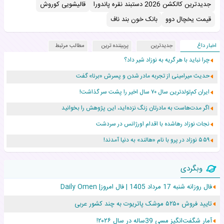
جدیدترین کالکشن 2026 دستبند نقره پاندورا
قالیشویی کوروش
قیمت یخچال دوو
بانک خون بند ناف
اخبار داغ
جدیدترین
پربیننده ترین
مطالب مرتبط
چرا نباید با هر گریه به نوزاد شیر داد؟
حدیث میرامینی از تجربه مادر شدن و پسرش «برنا» گفت
ایران کم‌تولدترین سال ۷۰ سال اخیر را پشت سر گذاشت!
اگر مدت‌هاست به مادرتان زنگ نزده‌اید، این پژوهش را بخوانید
نجات نوزاد رهاشده با اقدام اورژانس در سردشت
۵۵۹ نوزاد در پرو با نام «هالند» به دنیا آمدند!
زن ۲۴ ساله پس از درمان سرطان رحم، مادر شد
وبگردی
افزایش قد این دختر، چند میلیون دلار برای پدرش خرج داشته
فال روزانه شنبه 17 مرداد 1405 | فال امروز| Daily Omen
حرکت غیرقانونی یک پرستار، جان دوقلوها را نجات داد!
تایید فروش ۵۲۵۰ موشک پاتریوت به چند کشور عربی
عجیب‌ترین تولد در ۵/۵/۵ امسال که همه را شوکه کرد!
آمار شگفت‌انگیز مسی 39ساله در سال ۲۰۲۶!