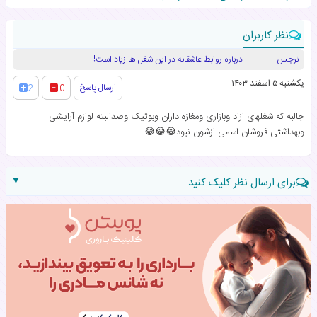
نظر کاربران
نرجس
درباره روابط عاشقانه در این شغل ها زیاد است!
یکشنبه ۵ اسفند ۱۴۰۳
ارسال پاسخ
2
0
جالبه که شغلهای ازاد وبازاری ومغازه داران وبوتیک وصدالبته لوازم آرایشی
وبهداشتی فروشان اسمی ازشون نبود😂😂😂
▼
برای ارسال نظر کلیک کنید
نام:
نظر: