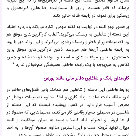
شدن مداوم ممکن است این دسته از کارآفرین‌ها را به این نتیجه
برساند که قادر هستند از زیر بار مسئولیت رفتارهایی غیرمعمول و
ریسکی برای نمونه در رابطه شانه خالی کنند.
پر.فسور لوبو البته در نهایت به نکته مهمی اشاره می‌کند و درباره اعتیاد
این دسته از شاغلین به ریسک می‌گوید:"اغلب کارآفرین‌های موفق هر
روز تصمیمات پر از خطر و ریسک زیادی می‌گیرند و این روند دیر یا زود
به رابطه عاطفی آن‌ها هم می‌رسد. ذهن کارآفرین‌های موفق برای
جستجوی مداوم موقعیت‌های مناسب و سودده تربیت شده و چنین
نکاهی به هیچ‌وجه با یک رابطه عاطفی همیشگی هم‌خوانی ندارد."
کارمندان بانک و شاغلین دفاتر مالی مانند بورس
روابط عاطفی این دسته از شاغلین هم همانند باقی شغل‌های حاضر در
این مقاله بابت ساعات زیاد کاری و اخذ مداوم تصمیمات پرخطر در
معرض آسیب قرار دارد. بر کسی پوشیده نیست که این دسته از
شاغلین در محیطی بسیار رقابتی کار می‌کنند، محیط‌هایی که معمولا در
آن‌ها ارزش و احترام افراد کاملا وابسته به میزان موفقیت و البته
میزان تولید ثروت است و این استرس مداوم معمولا آن‌ها را به اخذ
تصمیمات پرخطر حتی در زندگی شخصی و عاطفی سوق می‌دهد.